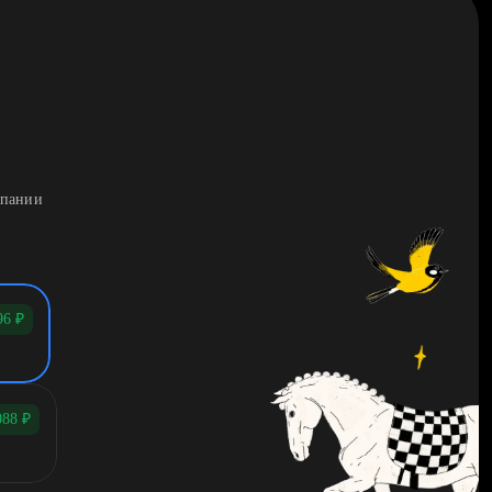
мпании
96
₽
088
₽