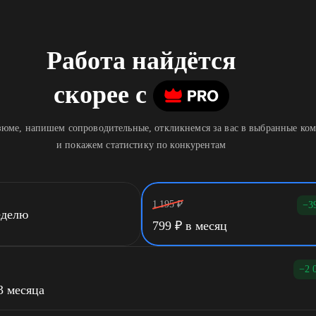
Работа найдётся
скорее
c
юме, напишем сопроводительные, откликнемся за вас в выбранные ко
и покажем статистику по конкурентам
1 195
₽
−3
еделю
799
₽
в месяц
−2 
3 месяца