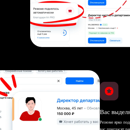
Вас выделя
Резюме ярко под
вас пригласят р