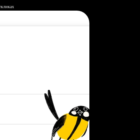
ткликах