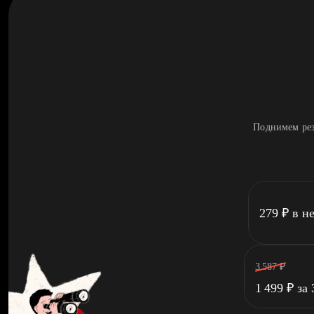
Поднимем рез
279
₽
в н
3 587
₽
1 499
₽
за 