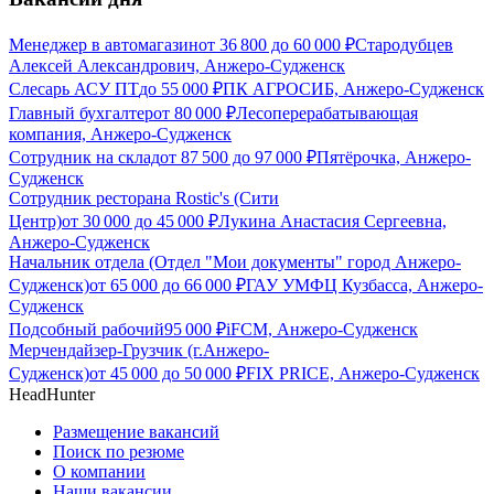
Менеджер в автомагазин
от
36 800
до
60 000
₽
Стародубцев
Алексей Александрович, Анжеро-Судженск
Слесарь АСУ ПТ
до
55 000
₽
ПК АГРОСИБ, Анжеро-Судженск
Главный бухгалтер
от
80 000
₽
Лесоперерабатывающая
компания, Анжеро-Судженск
Сотрудник на склад
от
87 500
до
97 000
₽
Пятёрочка, Анжеро-
Судженск
Cотрудник ресторана Rostic's (Сити
Центр)
от
30 000
до
45 000
₽
Лукина Анастасия Сергеевна,
Анжеро-Судженск
Начальник отдела (Отдел "Мои документы" город Анжеро-
Судженск)
от
65 000
до
66 000
₽
ГАУ УМФЦ Кузбасса, Анжеро-
Судженск
Подсобный рабочий
95 000
₽
iFCM, Анжеро-Судженск
Мерчендайзер-Грузчик (г.Анжеро-
Судженск)
от
45 000
до
50 000
₽
FIX PRICE, Анжеро-Судженск
HeadHunter
Размещение вакансий
Поиск по резюме
О компании
Наши вакансии