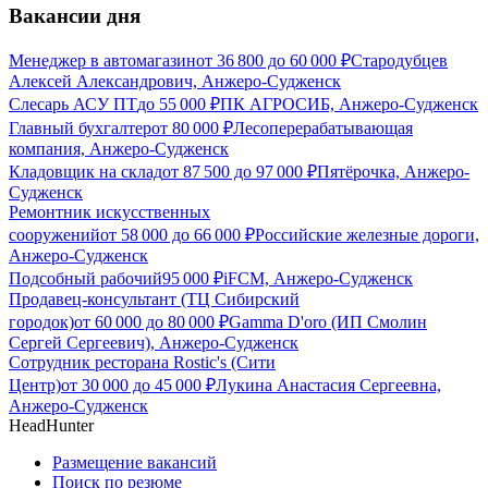
Вакансии дня
Менеджер в автомагазин
от
36 800
до
60 000
₽
Стародубцев
Алексей Александрович, Анжеро-Судженск
Слесарь АСУ ПТ
до
55 000
₽
ПК АГРОСИБ, Анжеро-Судженск
Главный бухгалтер
от
80 000
₽
Лесоперерабатывающая
компания, Анжеро-Судженск
Кладовщик на склад
от
87 500
до
97 000
₽
Пятёрочка, Анжеро-
Судженск
Ремонтник искусственных
сооружений
от
58 000
до
66 000
₽
Российские железные дороги,
Анжеро-Судженск
Подсобный рабочий
95 000
₽
iFCM, Анжеро-Судженск
Продавец-консультант (ТЦ Сибирский
городок)
от
60 000
до
80 000
₽
Gamma D'oro (ИП Смолин
Сергей Сергеевич), Анжеро-Судженск
Cотрудник ресторана Rostic's (Сити
Центр)
от
30 000
до
45 000
₽
Лукина Анастасия Сергеевна,
Анжеро-Судженск
HeadHunter
Размещение вакансий
Поиск по резюме