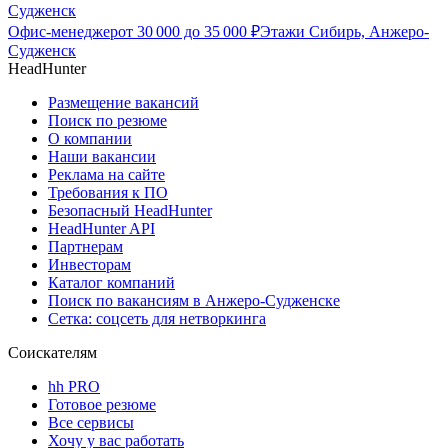
Судженск
Офис-менеджер
от
30 000
до
35 000
₽
Этажи Сибирь, Анжеро-
Судженск
HeadHunter
Размещение вакансий
Поиск по резюме
О компании
Наши вакансии
Реклама на сайте
Требования к ПО
Безопасный HeadHunter
HeadHunter API
Партнерам
Инвесторам
Каталог компаний
Поиск по вакансиям в Анжеро-Судженске
Сетка: соцсеть для нетворкинга
Соискателям
hh PRO
Готовое резюме
Все сервисы
Хочу у вас работать