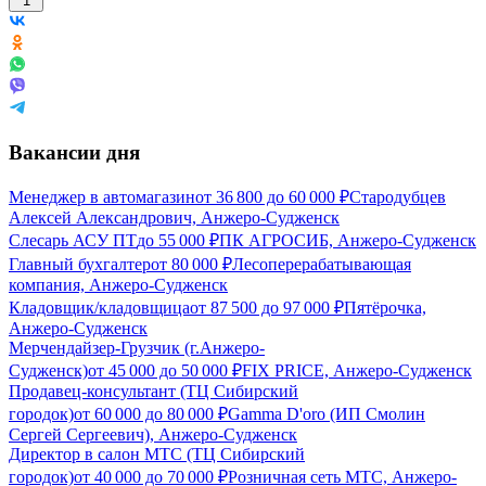
1
Вакансии дня
Менеджер в автомагазин
от
36 800
до
60 000
₽
Стародубцев
Алексей Александрович, Анжеро-Судженск
Слесарь АСУ ПТ
до
55 000
₽
ПК АГРОСИБ, Анжеро-Судженск
Главный бухгалтер
от
80 000
₽
Лесоперерабатывающая
компания, Анжеро-Судженск
Кладовщик/кладовщица
от
87 500
до
97 000
₽
Пятёрочка,
Анжеро-Судженск
Мерчендайзер-Грузчик (г.Анжеро-
Судженск)
от
45 000
до
50 000
₽
FIX PRICE, Анжеро-Судженск
Продавец-консультант (ТЦ Сибирский
городок)
от
60 000
до
80 000
₽
Gamma D'oro (ИП Смолин
Сергей Сергеевич), Анжеро-Судженск
Директор в салон МТС (ТЦ Сибирский
городок)
от
40 000
до
70 000
₽
Розничная сеть МТС, Анжеро-