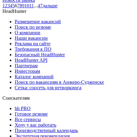
Новости рынка
1
2
3
4
5
6
7
8
9
10
11
...
47
дальше
HeadHunter
Размещение вакансий
Поиск по резюме
О компании
Наши вакансии
Реклама на сайте
Требования к ПО
Безопасный HeadHunter
HeadHunter API
Партнерам
Инвесторам
Каталог компаний
Поиск по вакансиям в Анжеро-Судженске
Сетка: соцсеть для нетворкинга
Соискателям
hh PRO
Готовое резюме
Все сервисы
Хочу у вас работать
Производственный календарь
Экспертная рекомендация