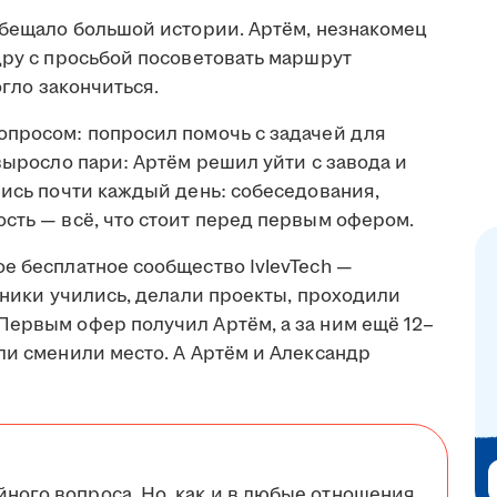
обещало большой истории. Артём, незнакомец
дру с просьбой посоветовать маршрут
огло закончиться.
опросом: попросил помочь с задачей для
 выросло пари: Артём решил уйти с завода и
лись почти каждый день: собеседования,
сть — всё, что стоит перед первым офером.
е бесплатное сообщество IvlevTech —
стники учились, делали проекты, проходили
Первым офер получил Артём, а за ним ещё 12–
ли сменили место. А Артём и Александр
йного вопроса. Но, как и в любые отношения,