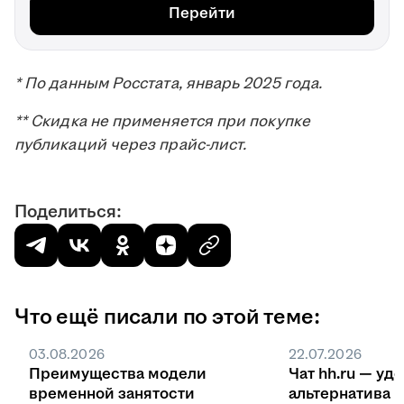
Перейти
* По данным Росстата, январь 2025 года.
** Скидка не применяется при покупке
публикаций через прайс-лист.
Поделиться:
Что ещё писали по этой теме:
03.08.2026
22.07.2026
Преимущества модели
Чат hh.ru — уд
временной занятости
ал