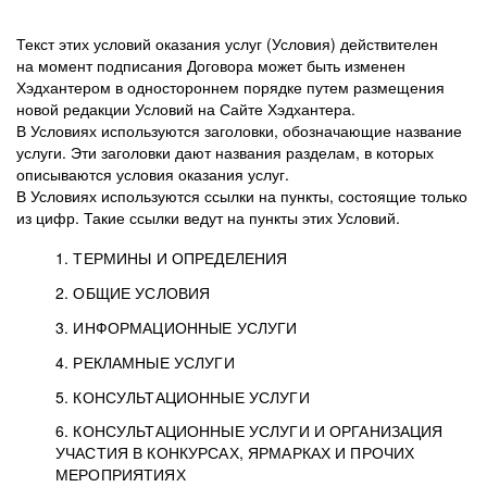
Текст этих условий оказания услуг (Условия) действителен
на момент подписания Договора может быть изменен
Хэдхантером в одностороннем порядке путем размещения
новой редакции Условий на Сайте Хэдхантера.
В Условиях используются заголовки, обозначающие название
услуги. Эти заголовки дают названия разделам, в которых
описываются условия оказания услуг.
В Условиях используются ссылки на пункты, состоящие только
из цифр. Такие ссылки ведут на пункты этих Условий.
1. ТЕРМИНЫ И ОПРЕДЕЛЕНИЯ
2. ОБЩИЕ УСЛОВИЯ
3. ИНФОРМАЦИОННЫЕ УСЛУГИ
1.1. Хэдхантер, или
Хэдхантер, ООО
4. РЕКЛАМНЫЕ УСЛУГИ
HeadHunter, или
«Хэдхантер», ИНН
2.1. Типы и статусы регистрации
5. КОНСУЛЬТАЦИОННЫЕ УСЛУГИ
Исполнитель
7718620740, адрес:
Типы регистрации
3.1. Предоставление доступа к базе данных
2.2. Активация услуг
6. КОНСУЛЬТАЦИОННЫЕ УСЛУГИ И ОРГАНИЗАЦИЯ
125047, г. Москва,
резюме с предложениями Соискателей
Описание и активация
УЧАСТИЯ В КОНКУРСАХ, ЯРМАРКАХ И ПРОЧИХ
2.1.1. Заказчику может быть присвоен один
4.0. Общие условия оказания рекламных услуг
внутригородская
о трудоустройстве с возможностью просмотра
МЕРОПРИЯТИЯХ
из Типов регистраций.
территория
4.0.1. Хэдхантер оказывает Заказчику услугу