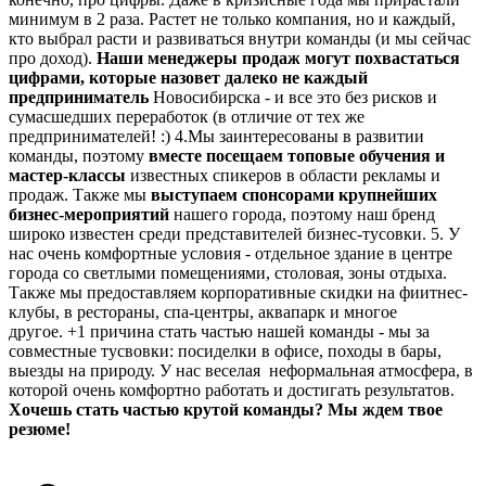
минимум в 2 раза. Растет не только компания, но и каждый,
кто выбрал расти и развиваться внутри команды (и мы сейчас
про доход).
Наши менеджеры продаж могут похвастаться
цифрами, которые назовет далеко не каждый
предприниматель
Новосибирска - и все это без рисков и
сумасшедших переработок (в отличие от тех же
предпринимателей! :) 4.Мы заинтересованы в развитии
команды, поэтому
вместе посещаем топовые обучения и
мастер-классы
известных спикеров в области рекламы и
продаж. Также мы
выступаем спонсорами крупнейших
бизнес-мероприятий
нашего города, поэтому наш бренд
широко известен среди представителей бизнес-тусовки. 5. У
нас очень комфортные условия - отдельное здание в центре
города со светлыми помещениями, столовая, зоны отдыха.
Также мы предоставляем корпоративные скидки на фиитнес-
клубы, в рестораны, спа-центры, аквапарк и многое
другое. +1 причина стать частью нашей команды - мы за
совместные тусвовки: посиделки в офисе, походы в бары,
выезды на природу. У нас веселая неформальная атмосфера, в
которой очень комфортно работать и достигать результатов.
Хочешь стать частью крутой команды? Мы ждем твое
резюме!