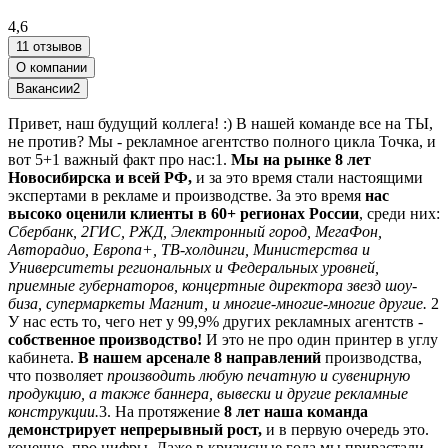
4,6
11 отзывов
О компании
Вакансии
2
Привет, наш будущий коллега! :) В нашей команде все на ТЫ,
не против? Мы - рекламное агентство полного цикла Точка, и
вот 5+1 важный факт про нас:1.
Мы на рынке 8 лет
Новосибирска и всей РФ,
и за это время стали настоящими
экспертами в рекламе и производстве. За это время
нас
высоко оценили клиенты в 60+ регионах России
, среди них:
Сбербанк, 2ГИС, РЖД, Электронный город, МегаФон,
Авторадио, Европа+, ТВ-холдинги, Министерства и
Университеты региональных и Федеральных уровней,
приемные губернаторов, концертные директора звезд шоу-
биза, супермаркеты Магнит, и многие-многие-многие другие.
2
У нас есть то, чего нет у 99,9% других рекламных агентств -
собственное производство!
И это не про один принтер в углу
кабинета.
В нашем арсенале 8 направлений
производства,
что позволяет
производить любую печатную и сувенирную
продукцию, а также баннера, вывески и другие рекламные
конструкции.
3. На протяжение
8 лет наша команда
демонстрирует непрерывный рост,
и в первую очередь это.
конечно, про цифры. Даже в кризисные года мы прирастали