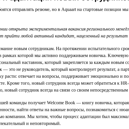
оятся отправлять резюме, но в Aquaart на стартовые позиции мы
ании открыта экспериментальная вакансия регионального мене
 прийти любой активный кандидат, нацеленный на результат 
мание новым сотрудникам. На протяжении испытательного срока
в рамках которой мы активно поддерживаем новичка. Ключевую
сональный наставник, который закрепляется за каждым новым с
к — это не руководитель, который контролирует результат, а парт
 расти: отвечает на вопросы, поддерживает эмоционально и по
сте. Кроме того, новый сотрудник всегда может обратиться к HR
но, новый сотрудник всегда на связи со своим непосредственным
шей команды получает Welcome Book — книгу новичка, которая 
нности, найти ответы на важные вопросы, познакомиться с нюа
ью компании. Мы хотим, чтобы процесс адаптации был максима
влекательный и неповторимый.