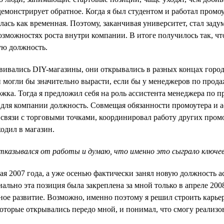
демонстрирует обратное. Когда я был студентом и работал промо
ась как временная. Поэтому, заканчивая университет, стал заду
возможностях роста внутри компании. В итоге получилось так, чт
ую должность.
звивались DIY-магазины, они открывались в разных концах город
 могли бы значительно вырасти, если бы у менеджеров по прод
жка. Тогда я предложил себя на роль ассистента менеджера по 
 для компании должность. Совмещая обязанности промоутера и а
 связи с торговыми точками, координировал работу других пром
одил в магазин.
отказывался от работы и думаю, что именно это сыграло ключеву
мая 2007 года, а уже осенью фактически занял новую должность 
ально эта позиция была закреплена за мной только в апреле 200
ное развитие. Возможно, именно поэтому я решил строить карье
оторые открывались передо мной, и понимал, что смогу реализова