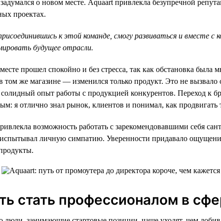
я задумался о новом месте. Aquaart привлекла безупречной репу
ных проектах.
 присоединившись к этой команде, смогу развиваться и вместе с 
мировать будущее отрасли.
месте прошел спокойно и без стресса, так как обстановка была м
в том же магазине — изменился только продукт. Это не вызвало
л солидный опыт работы с продукцией конкурентов. Переход к бр
ым: я отлично знал рынок, клиентов и понимал, как продвигать 
привлекла возможность работать с зарекомендовавшими себя са
я испытывал личную симпатию. Уверенности придавало ощущени
продукты.
ь стать профессионалом в сф
о люди, занимающие стартовые позиции, чаще уходят, чем добив