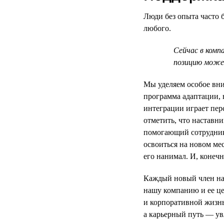
Люди без опыта часто б
любого.
Сейчас в комп
позицию может
Мы уделяем особое вни
программа адаптации, 
интеграции играет пер
отметить, что наставни
помогающий сотруднику
освоиться на новом ме
его нанимал. И, конеч
Каждый новый член на
нашу компанию и ее це
и корпоративной жизн
а карьерный путь — у