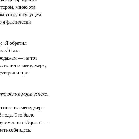
утером, мною эта
мываться о будущем
о я фактически
а. Я обратил
ажам была
продажам — на тот
ссистента менеджера,
оутеров и при
ю роль в моем успехе.
ассистента менеджера
8 года. Это было
ру именно в Aquaart —
ть себя здесь.