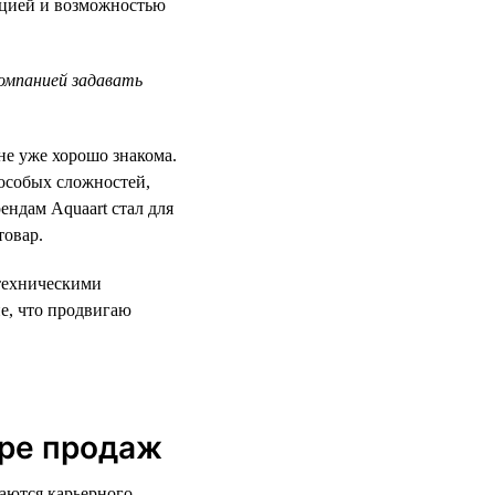
тацией и возможностью
компанией задавать
не уже хорошо знакома.
 особых сложностей,
ендам Aquaart стал для
товар.
нтехническими
е, что продвигаю
ере продаж
аются карьерного