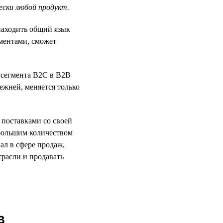
ески любой продукт.
находить общий язык
ментами, сможет
з сегмента B2C в B2B
ежней, меняется только
 поставками со своей
 большим количеством
ал в сфере продаж,
расли и продавать
в