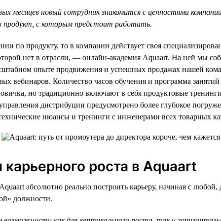
вых месяцев новый сотрудник знакомится с ценностями компании
в продукт, с которым предстоит работать.
ении по продукту, то в компании действует своя специализирова
оторой нет в отрасли, — онлайн-академия Aquaart. На ней мы 
асштабном опыте продвижения и успешных продажах нашей ком
ных вебинаров. Количество часов обучения и программа занятий
овичка, но традиционно включают в себя продуктовые тренинги
я управления дистрибуции предусмотрено более глубокое погру
технические нюансы и тренинги с инженерами всех товарных ка
 карьерного роста в Aquaart
Aquaart абсолютно реально построить карьеру, начиная с любой, 
ной» должности.
 возможности как для вертикального роста, так и горизонтал