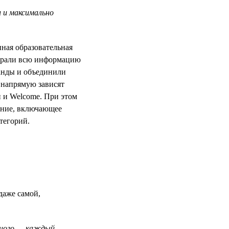
 и максимально
нная образовательная
собрали всю информацию
анды и объединили
 напрямую зависят
 и Welcome. При этом
жение, включающее
тегорий.
даже самой,
ьного — каждый