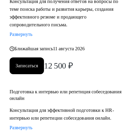
Консультация для получения ответов на вопросы по
• Подготовлю вас к собеседованию и дам практические
теме поиска работы и развития карьеры, создания
рекомендации для успешного ведения сложных
эффективного резюме и продающего
переговоров, в том числе о зарплате и условиях
сопроводительного письма.
• Помогу осознанно сменить профессию или найти ту роль
Развернуть
в карьере, которая принесет вам максимальную
реализацию и доход
Ближайшая запись
11 августа 2026
• Предоставлю экспертную поддержку, если вас уволили.
Разработаю быструю и эффективную стратегию поиска
12 500
₽
Записаться
новой работы
• Проведу анализ ваших сильных сторон и уникального
опыта, чтобы вы обоснованно получили повышение и
Подготовка к интервью или репетиция собеседования
стали лучшим кандидатом в команде
онлайн
• Разработаю личный пошаговый план (дорожную карту)
для быстрого и успешного перехода на новую, более
Консультация для эффективной подготовки к HR-
высокую должность
интервью или репетиции собеседования онлайн.
• Восстановлю вашу мотивацию и предоставлю
Развернуть
проверенные методики для преодоления выгорания и