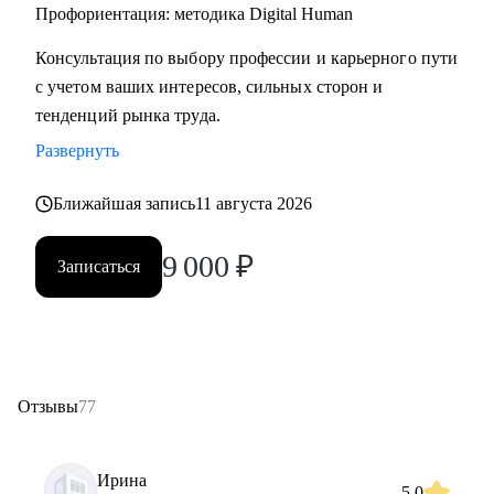
• Начинающим специалистам (Ассистенты, Младшие
Профориентация: методика Digital Human
менеджеры (Junior), Выпускники ВУЗов)
Консультация по выбору профессии и карьерного пути
с учетом ваших интересов, сильных сторон и
Постоянно повышаю квалификацию через тренинги по
тенденций рынка труда.
актуальным HR-технологиям и профориентации
Развернуть
Веду профильный канал, где делюсь практическими
Ближайшая запись
11 августа 2026
кейсами и аналитикой в сфере карьерного развития
9 000
₽
Записаться
Моя миссия — привести вас туда, где ваша деятельность
приносит не только финансовый результат, но и личное
удовлетворение, стирая грань между «работой» и «делом
по душе»
Отзывы
77
Ирина
5.0