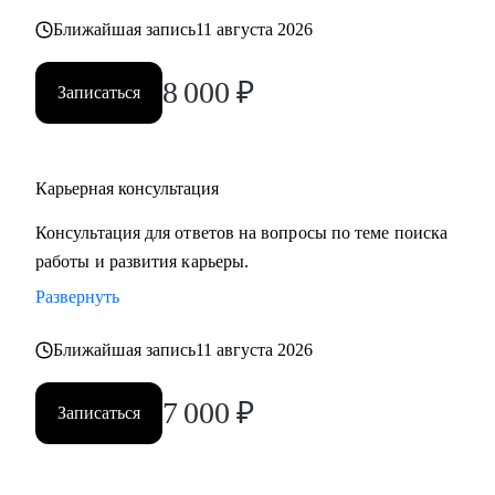
карьерных кризисов
Ближайшая запись
11 августа 2026
Кому могу помочь:
8 000
₽
Записаться
• Руководителям высшего звена и Директорам
(Операционный директор, Коммерческий директор,
Директор по: HR, Управлению цепочками поставок
Карьерная консультация
(Supply Chain), Электронной коммерции (E-commerce)
• Менеджерам среднего звена: Руководители отделов,
Консультация для ответов на вопросы по теме поиска
Региональные и Территориальные менеджеры, HR бизнес-
работы и развития карьеры.
партнеры (HRBP)
Развернуть
• Ведущим специалистам и ключевым экспертам:
Специалисты по закупкам/ВЭД, Логисты, Аналитики,
Ближайшая запись
11 августа 2026
Бухгалтеры, Финансовые менеджеры, Маркетологи,
Менеджеры по продажам, Торговые представители
7 000
₽
Записаться
• Операционному и Торговому персоналу: Продавцы-
консультанты, Кассиры, Складские работники,
Администраторы