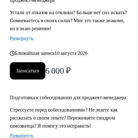
проджект-менеджера
• Всем, кто хочет освоить профессию проджект-менеджера
Устали от отказов на отклики? Больше нет сил искать?
с нуля
Сомневаетесь в своих силах? Мне это также знакомо,
• Проджект-менеджерам бизнеc-проектов в сферах:
но я знаю решение!
розничной торговли, электронной коммерции, финтеха и
Развернуть
информационной безопасности
• Руководителям, задумавшимся о внедрении проектного
Ближайшая запись
10 августа 2026
офиса
• Всем, кто хочет сменить карьеру и не знает с чего начать
6 000
₽
Записаться
• Тем, кто не ищет "успешный успех", а готов планомерно
и упорно работать над собой
Подготовка к собеседованию для проджект-менеджера
Стрессуете перед собеседованиями? Не знаете как
рассказать о своем опыте? Переживаете синдром
самозванца? Я помогу это исправить!
Развернуть