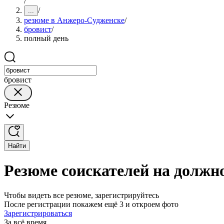
/
/
...
резюме в Анжеро-Судженске
/
бровист
/
полный день
бровист
Резюме
Найти
Резюме соискателей на должн
Чтобы видеть все резюме, зарегистрируйтесь
После регистрации покажем ещё 3 и откроем фото
Зарегистрироваться
За всё время