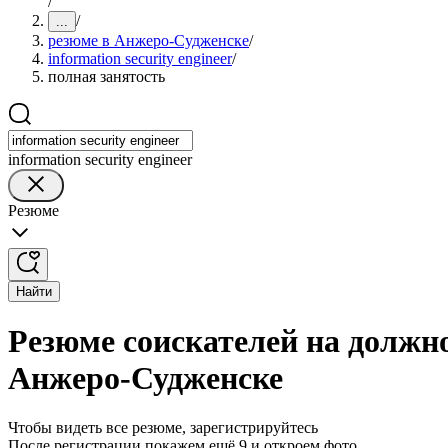
/
/
...
резюме в Анжеро-Судженске
/
information security engineer
/
полная занятость
information security engineer
Резюме
Найти
Резюме соискателей на должнос
Анжеро-Судженске
Чтобы видеть все резюме, зарегистрируйтесь
После регистрации покажем ещё 9 и откроем фото