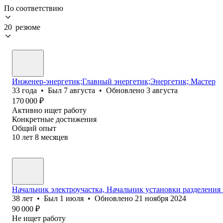
По соответствию
20 резюме
Инженер-энергетик;Главный энергетик;Энергетик; Мастер
33
года
•
Был
7 августа
•
Обновлено
3 августа
170 000
₽
Активно ищет работу
Конкретные достижения
Общий опыт
10
лет
8
месяцев
Начальник электроучастка, Начальник установки разделения
38
лет
•
Был
1 июля
•
Обновлено
21 ноября 2024
90 000
₽
Не ищет работу