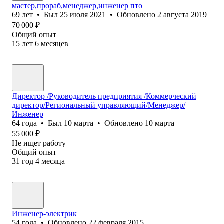
мастер,прораб,менеджер,инженер пто
69
лет
•
Был
25 июля 2021
•
Обновлено
2 августа 2019
70 000
₽
Общий опыт
15
лет
6
месяцев
Директор /Руководитель предприятия /Коммерческий
директор/Региональный управляющий/Менеджер/
Инженер
64
года
•
Был
10 марта
•
Обновлено
10 марта
55 000
₽
Не ищет работу
Общий опыт
31
год
4
месяца
Инженер-электрик
54
года
•
Обновлено
22 февраля 2015