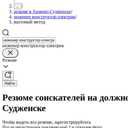
/
/
...
резюме в Анжеро-Судженске
/
инженер конструктор-электрик
/
вахтовый метод
инженер конструктор-электрик
Резюме
Найти
Резюме соискателей на должн
Судженске
Чтобы видеть все резюме, зарегистрируйтесь
После регистрации покажем ещё 2 и откроем фото