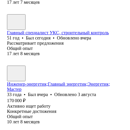
17
лет
7
месяцев
Главный специалист УКС, строительный контроль
51
год
•
Был
сегодня
•
Обновлено
вчера
Рассматривает предложения
Общий опыт
17
лет
8
месяцев
Инженер-энергетик;Главный энергетик;Энергетик;
Мастер
33
года
•
Был
вчера
•
Обновлено
3 августа
170 000
₽
Активно ищет работу
Конкретные достижения
Общий опыт
10
лет
8
месяцев