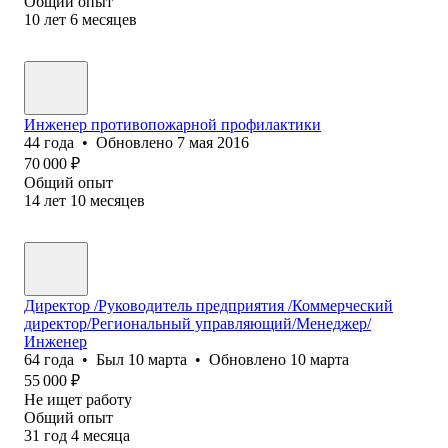
Общий опыт
10
лет
6
месяцев
Инженер противопожарной профилактики
44
года
•
Обновлено
7 мая 2016
70 000
₽
Общий опыт
14
лет
10
месяцев
Директор /Руководитель предприятия /Коммерческий
директор/Региональный управляющий/Менеджер/
Инженер
64
года
•
Был
10 марта
•
Обновлено
10 марта
55 000
₽
Не ищет работу
Общий опыт
31
год
4
месяца