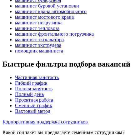
машинист бульдозера
машинист буровой установки
машинист крана автомобильного
машинист мостового крана
машинист погрузчика
машинист тепловоза
машинист фронтального погрузчика
машинист экскаватора
машинист экструдера
помощник машиниста
Быстрые фильтры подбора вакансий
Частичная занятость
Гибкий график
Полная занятость
Полный день
Проектная работа
Сменный график
Вахтовый метод
Корпоративная поддержка сотрудников
Какой соцпакет вы предлагаете семейным сотрудникам?