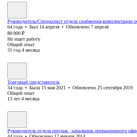
Руководитель/Специалист отдела снабжения,комплектации о
64
года
•
Был
14 апреля
•
Обновлено
7 апреля
80 000
₽
Не ищет работу
Общий опыт
31
год
4
месяца
Торговый представитель
34
года
•
Была
15 мая 2021
•
Обновлено
25 сентября 2019
Общий опыт
13
лет
4
месяца
Руководитель отдела продаж , начальник операционного офи
44
года
•
Обновлено
17 января 2014