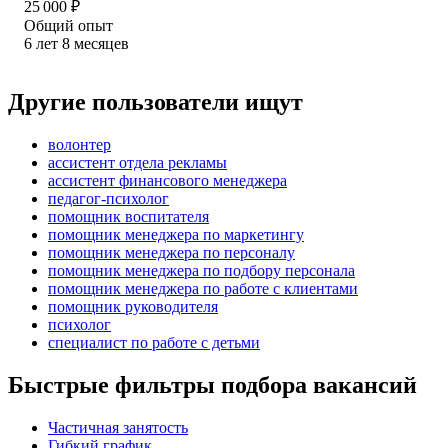
25 000
₽
Общий опыт
6
лет
8
месяцев
Другие пользователи ищут
волонтер
ассистент отдела рекламы
ассистент финансового менеджера
педагог-психолог
помощник воспитателя
помощник менеджера по маркетингу
помощник менеджера по персоналу
помощник менеджера по подбору персонала
помощник менеджера по работе с клиентами
помощник руководителя
психолог
специалист по работе с детьми
Быстрые фильтры подбора вакансий
Частичная занятость
Гибкий график