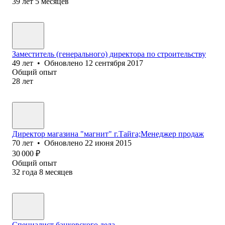
39
лет
5
месяцев
Заместитель (генерального) директора по строительству
49
лет
•
Обновлено
12 сентября 2017
Общий опыт
28
лет
Директор магазина "магнит" г.Тайга;Менеджер продаж
70
лет
•
Обновлено
22 июня 2015
30 000
₽
Общий опыт
32
года
8
месяцев
Специалист банковского дела