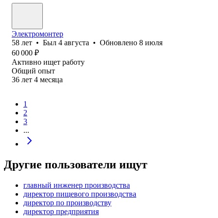
Электромонтер
58
лет
•
Был
4 августа
•
Обновлено
8 июля
60 000
₽
Активно ищет работу
Общий опыт
36
лет
4
месяца
1
2
3
...
Другие пользователи ищут
главный инженер производства
директор пищевого производства
директор по производству
директор предприятия