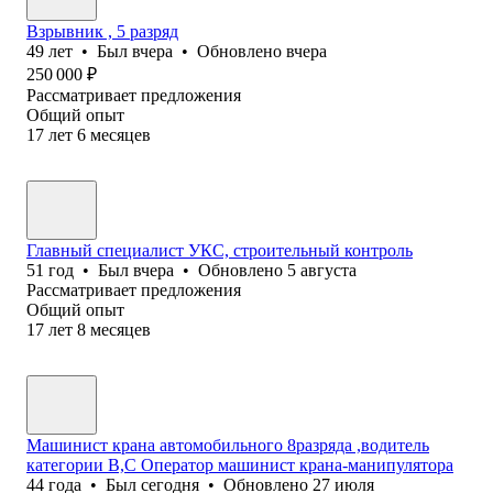
Взрывник , 5 разряд
49
лет
•
Был
вчера
•
Обновлено
вчера
250 000
₽
Рассматривает предложения
Общий опыт
17
лет
6
месяцев
Главный специалист УКС, строительный контроль
51
год
•
Был
вчера
•
Обновлено
5 августа
Рассматривает предложения
Общий опыт
17
лет
8
месяцев
Машинист крана автомобильного 8разряда ,водитель
категории В,С Оператор машинист крана-манипулятора
44
года
•
Был
сегодня
•
Обновлено
27 июля