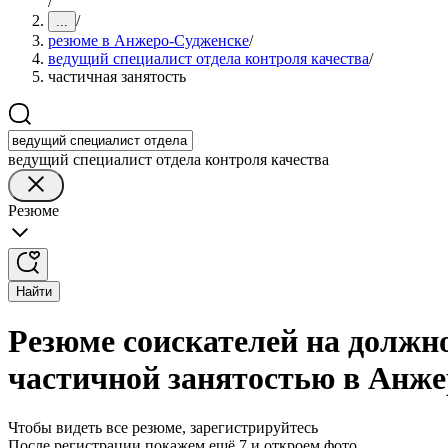
/
/
...
резюме в Анжеро-Судженске
/
ведущий специалист отдела контроля качества
/
частичная занятость
ведущий специалист отдела контроля качества
Резюме
Найти
Резюме соискателей на должно
частичной занятостью в Анже
Чтобы видеть все резюме, зарегистрируйтесь
После регистрации покажем ещё 7 и откроем фото