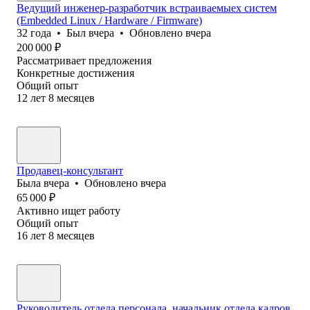
Ведущий инженер-разработчик встраиваемыех систем
(Embedded Linux / Hardware / Firmware)
32
года
•
Был
вчера
•
Обновлено
вчера
200 000
₽
Рассматривает предложения
Конкретные достижения
Общий опыт
12
лет
8
месяцев
Продавец-консультант
Была
вчера
•
Обновлено
вчера
65 000
₽
Активно ищет работу
Общий опыт
16
лет
8
месяцев
Руководитель отдела персонала, начальник отдела кадров,