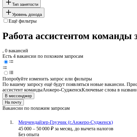
Тип занятости
Уровень дохода
Ещё фильтры
Работа ассистентом команды 
, 0 вакансий
Есть 4 вакансии по похожим запросам
Попробуйте изменить запрос или фильтры
По вашему запросу ещё будут появляться новые вакансии. При
ассистент команды
Анжеро-Судженск
Ключевые слова в назван
В мессенджер
На почту
Вакансии по похожим запросам
Мерчендайзер-Грузчик (г.Анжеро-Судженск)
45 000
–
50 000
₽
за месяц,
до вычета налогов
Без опыта