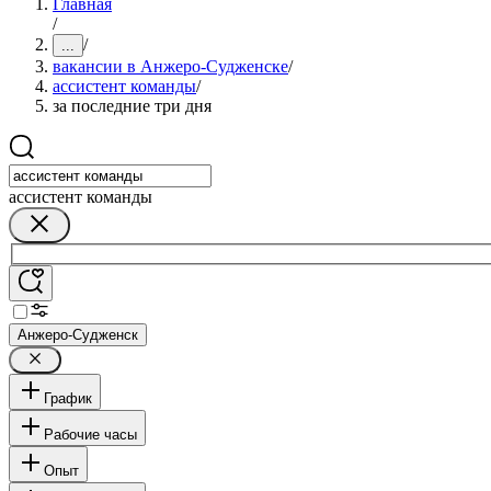
Главная
/
/
...
вакансии в Анжеро-Судженске
/
ассистент команды
/
за последние три дня
ассистент команды
Анжеро-Судженск
График
Рабочие часы
Опыт