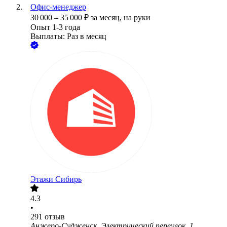
Офис-менеджер
30 000
–
35 000
₽
за месяц,
на руки
Опыт 1-3 года
Выплаты: Раз в месяц
Этажи Сибирь
4.3
•
291
отзыв
Анжеро-Судженск, Электрический переулок, 1