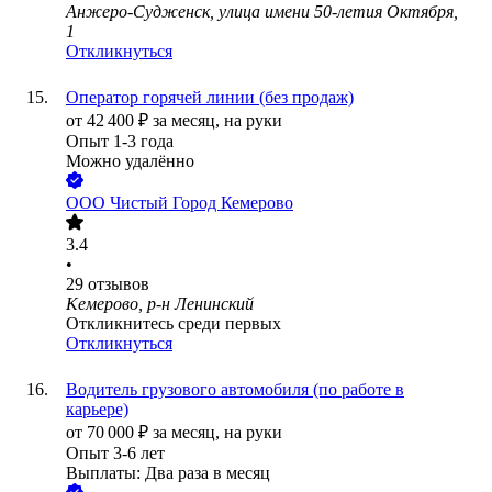
Анжеро-Судженск, улица имени 50-летия Октября,
1
Откликнуться
Оператор горячей линии (без продаж)
от
42 400
₽
за месяц,
на руки
Опыт 1-3 года
Можно удалённо
ООО
Чистый Город Кемерово
3.4
•
29
отзывов
Кемерово, р-н Ленинский
Откликнитесь среди первых
Откликнуться
Водитель грузового автомобиля (по работе в
карьере)
от
70 000
₽
за месяц,
на руки
Опыт 3-6 лет
Выплаты: Два раза в месяц