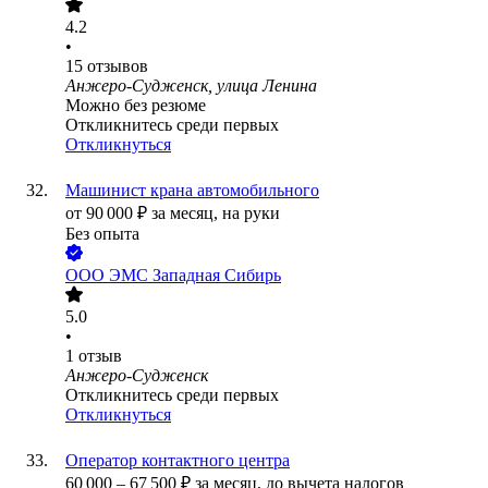
4.2
•
15
отзывов
Анжеро-Судженск, улица Ленина
Можно без резюме
Откликнитесь среди первых
Откликнуться
Машинист крана автомобильного
от
90 000
₽
за месяц,
на руки
Без опыта
ООО
ЭМС Западная Сибирь
5.0
•
1
отзыв
Анжеро-Судженск
Откликнитесь среди первых
Откликнуться
Оператор контактного центра
60 000
–
67 500
₽
за месяц,
до вычета налогов