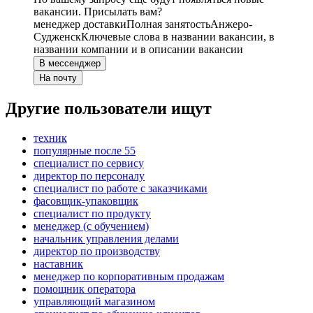
вакансии. Присылать вам?
менеджер доставки
Полная занятость
Анжеро-
Судженск
Ключевые слова в названии вакансии, в
названии компании и в описании вакансии
В мессенджер
На почту
Другие пользователи ищут
техник
популярные после 55
специалист по сервису
директор по персоналу
специалист по работе с заказчиками
фасовщик-упаковщик
специалист по продукту
менеджер (с обучением)
начальник управления делами
директор по производству
наставник
менеджер по корпоративным продажам
помощник оператора
управляющий магазином