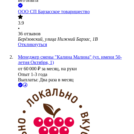
Без опыта
ООО
СП Барзасское товарищество
3.9
•
36
отзывов
Берёзовский, улица Нижний Барзас, 1В
Откликнуться
Менеджер смены "Калина Малина" (ул. имени 50-
летия Октября, 1)
от
60 000
₽
за месяц,
на руки
Опыт 1-3 года
Выплаты: Два раза в месяц