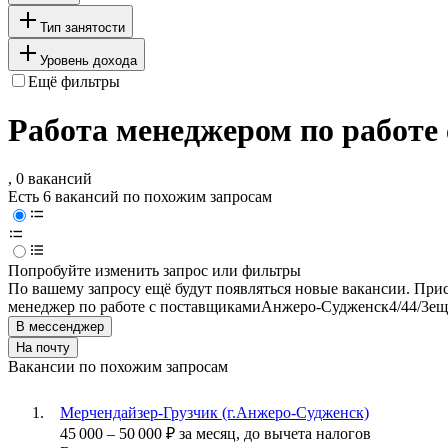
Тип занятости
Уровень дохода
Ещё фильтры
Работа менеджером по работе
, 0 вакансий
Есть 6 вакансий по похожим запросам
Попробуйте изменить запрос или фильтры
По вашему запросу ещё будут появляться новые вакансии. При
менеджер по работе с поставщиками
Анжеро-Судженск
4/4
4/3
ещ
В мессенджер
На почту
Вакансии по похожим запросам
Мерчендайзер-Грузчик (г.Анжеро-Судженск)
45 000
–
50 000
₽
за месяц,
до вычета налогов