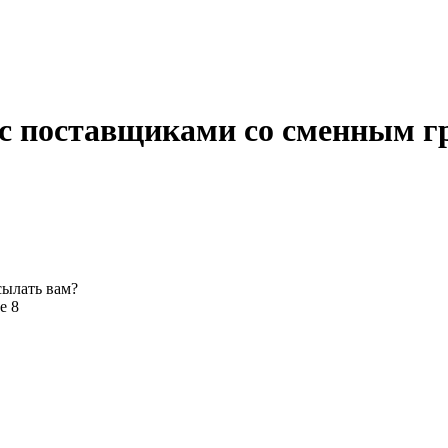
 с поставщиками со сменным 
сылать вам?
е 8