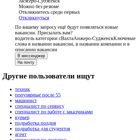
Анжеро-Судженск
Можно без резюме
Откликнитесь среди первых
Откликнуться
По вашему запросу ещё будут появляться новые
вакансии. Присылать вам?
водитель категории c
Вахта
Анжеро-Судженск
Ключевые
слова в названии вакансии, в названии компании и в
описании вакансии
В мессенджер
На почту
Другие пользователи ищут
техник
популярные после 55
машинист
специалист по сервису
специалист по работе с заказчиками
курьер
подработка полдня
подработка для студентов
агент
специалист по доставке