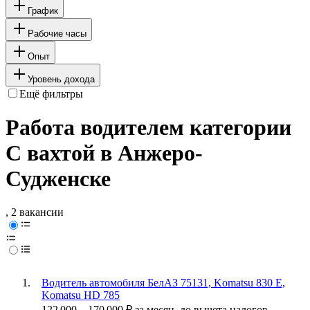
График
Рабочие часы
Опыт
Уровень дохода
Ещё фильтры
Работа водителем категории
C вахтой в Анжеро-
Судженске
, 2 вакансии
Водитель автомобиля БелАЗ 75131, Komatsu 830 E,
Komatsu HD 785
122 000
–
170 000
₽
за месяц,
до вычета налогов