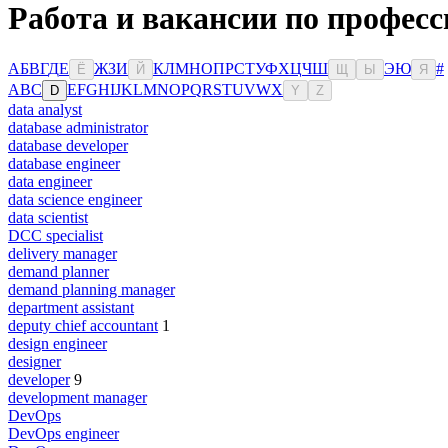
Работа и вакансии по профес
А
Б
В
Г
Д
Е
Ж
З
И
К
Л
М
Н
О
П
Р
С
Т
У
Ф
Х
Ц
Ч
Ш
Э
Ю
#
Ё
Й
Щ
Ы
Я
A
B
C
E
F
G
H
I
J
K
L
M
N
O
P
Q
R
S
T
U
V
W
X
D
Y
Z
data analyst
database administrator
database developer
database engineer
data engineer
data science engineer
data scientist
DCC specialist
delivery manager
demand planner
demand planning manager
department assistant
deputy chief accountant
1
design engineer
designer
developer
9
development manager
DevOps
DevOps engineer