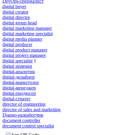
DevOps-специалист
digital buyer
digital creator
digital director
digital group head
digital marketing manager
digital marketing specialist
digital media planner
digital producer
digital product manager
digital project manager
digital specialist
1
digital strategist
digital-аналитик
digital-дизайнер
digital-маркетолог
digital-менеджер
digital-продюсер
digital-стратег
director of engineering
director of sales and marketing
Django-разработчик
document controller
document control specialist