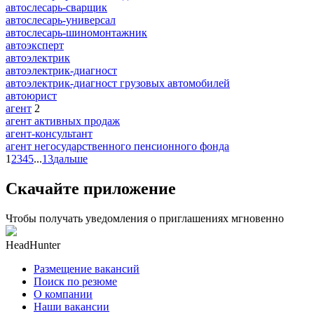
автослесарь-сварщик
автослесарь-универсал
автослесарь-шиномонтажник
автоэксперт
автоэлектрик
автоэлектрик-диагност
автоэлектрик-диагност грузовых автомобилей
автоюрист
агент
2
агент активных продаж
агент-консультант
агент негосударственного пенсионного фонда
1
2
3
4
5
...
13
дальше
Скачайте приложение
Чтобы получать уведомления о приглашениях мгновенно
HeadHunter
Размещение вакансий
Поиск по резюме
О компании
Наши вакансии