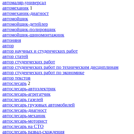
автомаляр-универсал
автомеханик
1
автомеханик-диагност
автомойщик
автомойщик-детейлер
автомойщик-полировщик
автомойщик-шиномонтажник
автоняня
автор
автор научных и студенческих работ
автор статей
автор студенческих работ
автор студенческих работ по техническим дисциплинам
автор студенческих работ по экономике
автор текстов
автослесарь
2
автослесарь-автоэлектрик
автослесарь-агрегатчик
автослесарь газелей
автослесарь грузовых автомобилей
автослесарь-диагност
автослесарь-механик
автослесарь-моторист
автослесарь на СТО
автослесарь развал-схождения