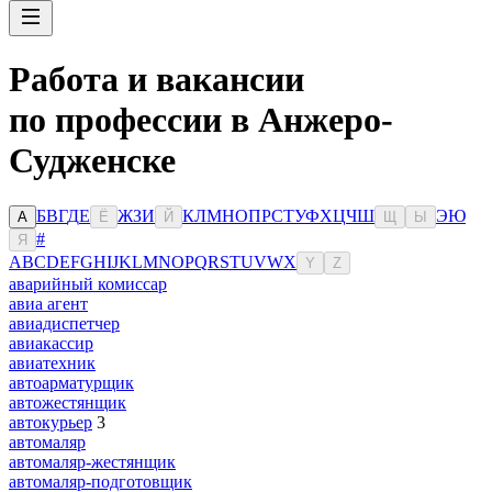
Работа и вакансии
по профессии в Анжеро-
Судженске
Б
В
Г
Д
Е
Ж
З
И
К
Л
М
Н
О
П
Р
С
Т
У
Ф
Х
Ц
Ч
Ш
Э
Ю
А
Ё
Й
Щ
Ы
#
Я
A
B
C
D
E
F
G
H
I
J
K
L
M
N
O
P
Q
R
S
T
U
V
W
X
Y
Z
аварийный комиссар
авиа агент
авиадиспетчер
авиакассир
авиатехник
автоарматурщик
автожестянщик
автокурьер
3
автомаляр
автомаляр-жестянщик
автомаляр-подготовщик