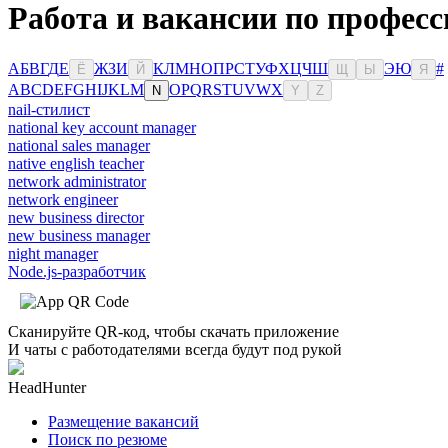
Работа и вакансии по профес
А
Б
В
Г
Д
Е
Ж
З
И
К
Л
М
Н
О
П
Р
С
Т
У
Ф
Х
Ц
Ч
Ш
Э
Ю
#
Ё
Й
Щ
Ы
Я
A
B
C
D
E
F
G
H
I
J
K
L
M
O
P
Q
R
S
T
U
V
W
X
N
Y
Z
nail-стилист
national key account manager
national sales manager
native english teacher
network administrator
network engineer
new business director
new business manager
night manager
Node.js-разработчик
Сканируйте QR-код, чтобы скачать приложение
И чаты с работодателями всегда будут под рукой
HeadHunter
Размещение вакансий
Поиск по резюме