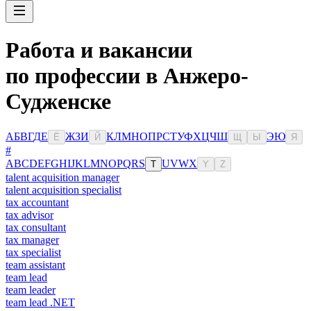
Работа и вакансии
по профессии в Анжеро-
Судженске
А
Б
В
Г
Д
Е
Ж
З
И
К
Л
М
Н
О
П
Р
С
Т
У
Ф
Х
Ц
Ч
Ш
Э
Ю
Ё
Й
Щ
Ы
Я
#
A
B
C
D
E
F
G
H
I
J
K
L
M
N
O
P
Q
R
S
U
V
W
X
T
Y
Z
talent acquisition manager
talent acquisition specialist
tax accountant
tax advisor
tax consultant
tax manager
tax specialist
team assistant
team lead
team leader
team lead .NET