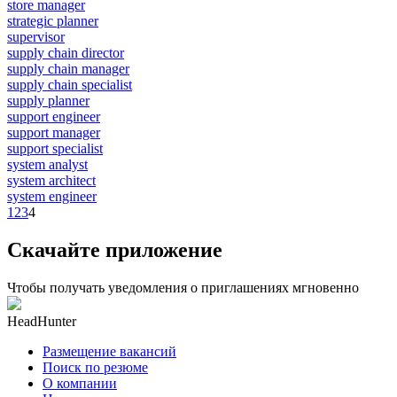
store manager
strategic planner
supervisor
supply chain director
supply chain manager
supply chain specialist
supply planner
support engineer
support manager
support specialist
system analyst
system architect
system engineer
1
2
3
4
Скачайте приложение
Чтобы получать уведомления о приглашениях мгновенно
HeadHunter
Размещение вакансий
Поиск по резюме
О компании