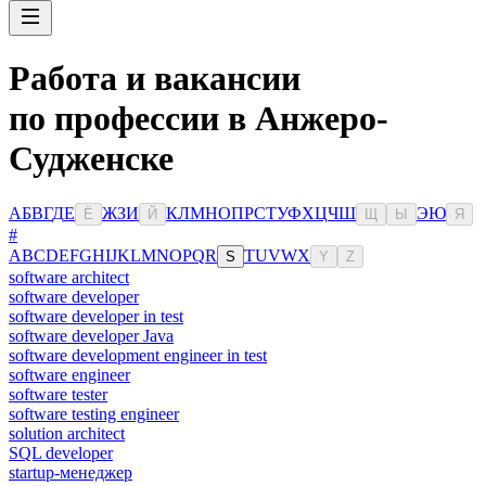
Работа и вакансии
по профессии в Анжеро-
Судженске
А
Б
В
Г
Д
Е
Ж
З
И
К
Л
М
Н
О
П
Р
С
Т
У
Ф
Х
Ц
Ч
Ш
Э
Ю
Ё
Й
Щ
Ы
Я
#
A
B
C
D
E
F
G
H
I
J
K
L
M
N
O
P
Q
R
T
U
V
W
X
S
Y
Z
software architect
software developer
software developer in test
software developer Java
software development engineer in test
software engineer
software tester
software testing engineer
solution architect
SQL developer
startup-менеджер