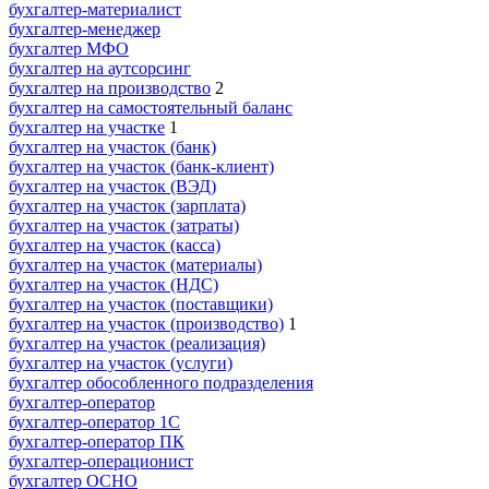
бухгалтер-материалист
бухгалтер-менеджер
бухгалтер МФО
бухгалтер на аутсорсинг
бухгалтер на производство
2
бухгалтер на самостоятельный баланс
бухгалтер на участке
1
бухгалтер на участок (банк)
бухгалтер на участок (банк-клиент)
бухгалтер на участок (ВЭД)
бухгалтер на участок (зарплата)
бухгалтер на участок (затраты)
бухгалтер на участок (касса)
бухгалтер на участок (материалы)
бухгалтер на участок (НДС)
бухгалтер на участок (поставщики)
бухгалтер на участок (производство)
1
бухгалтер на участок (реализация)
бухгалтер на участок (услуги)
бухгалтер обособленного подразделения
бухгалтер-оператор
бухгалтер-оператор 1С
бухгалтер-оператор ПК
бухгалтер-операционист
бухгалтер ОСНО