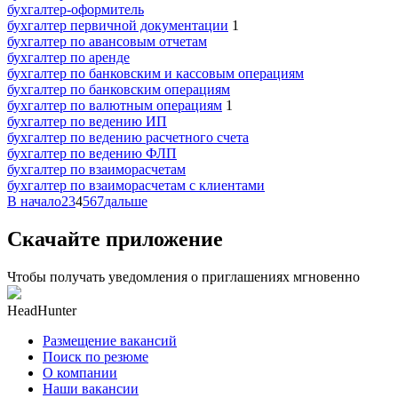
бухгалтер-оформитель
бухгалтер первичной документации
1
бухгалтер по авансовым отчетам
бухгалтер по аренде
бухгалтер по банковским и кассовым операциям
бухгалтер по банковским операциям
бухгалтер по валютным операциям
1
бухгалтер по ведению ИП
бухгалтер по ведению расчетного счета
бухгалтер по ведению ФЛП
бухгалтер по взаиморасчетам
бухгалтер по взаиморасчетам с клиентами
В начало
2
3
4
5
6
7
дальше
Скачайте приложение
Чтобы получать уведомления о приглашениях мгновенно
HeadHunter
Размещение вакансий
Поиск по резюме
О компании
Наши вакансии