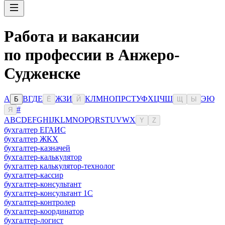
Работа и вакансии
по профессии в Анжеро-
Судженске
А
В
Г
Д
Е
Ж
З
И
К
Л
М
Н
О
П
Р
С
Т
У
Ф
Х
Ц
Ч
Ш
Э
Ю
Б
Ё
Й
Щ
Ы
#
Я
A
B
C
D
E
F
G
H
I
J
K
L
M
N
O
P
Q
R
S
T
U
V
W
X
Y
Z
бухгалтер ЕГАИС
бухгалтер ЖКХ
бухгалтер-казначей
бухгалтер-калькулятор
бухгалтер калькулятор-технолог
бухгалтер-кассир
бухгалтер-консультант
бухгалтер-консультант 1С
бухгалтер-контролер
бухгалтер-координатор
бухгалтер-логист