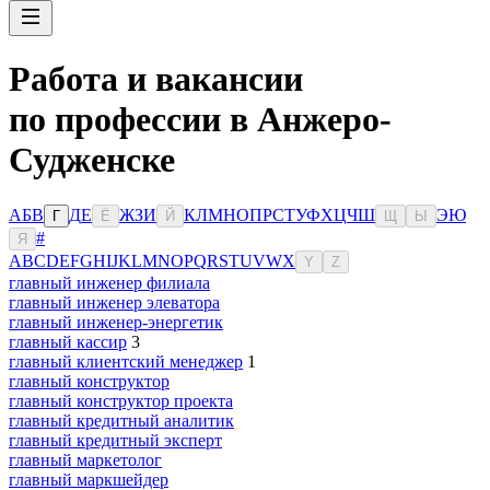
Работа и вакансии
по профессии в Анжеро-
Судженске
А
Б
В
Д
Е
Ж
З
И
К
Л
М
Н
О
П
Р
С
Т
У
Ф
Х
Ц
Ч
Ш
Э
Ю
Г
Ё
Й
Щ
Ы
#
Я
A
B
C
D
E
F
G
H
I
J
K
L
M
N
O
P
Q
R
S
T
U
V
W
X
Y
Z
главный инженер филиала
главный инженер элеватора
главный инженер-энергетик
главный кассир
3
главный клиентский менеджер
1
главный конструктор
главный конструктор проекта
главный кредитный аналитик
главный кредитный эксперт
главный маркетолог
главный маркшейдер