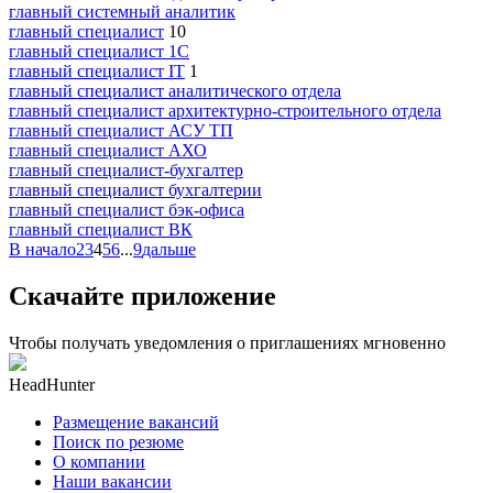
главный системный аналитик
главный специалист
10
главный специалист 1С
главный специалист IT
1
главный специалист аналитического отдела
главный специалист архитектурно-строительного отдела
главный специалист АСУ ТП
главный специалист АХО
главный специалист-бухгалтер
главный специалист бухгалтерии
главный специалист бэк-офиса
главный специалист ВК
В начало
2
3
4
5
6
...
9
дальше
Скачайте приложение
Чтобы получать уведомления о приглашениях мгновенно
HeadHunter
Размещение вакансий
Поиск по резюме
О компании
Наши вакансии