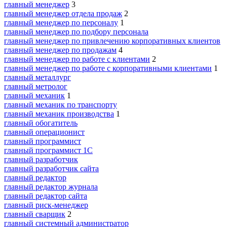
главный менеджер
3
главный менеджер отдела продаж
2
главный менеджер по персоналу
1
главный менеджер по подбору персонала
главный менеджер по привлечению корпоративных клиентов
главный менеджер по продажам
4
главный менеджер по работе с клиентами
2
главный менеджер по работе с корпоративными клиентами
1
главный металлург
главный метролог
главный механик
1
главный механик по транспорту
главный механик производства
1
главный обогатитель
главный операционист
главный программист
главный программист 1С
главный разработчик
главный разработчик сайта
главный редактор
главный редактор журнала
главный редактор сайта
главный риск-менеджер
главный сварщик
2
главный системный администратор