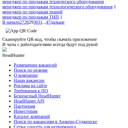
менеджер по продажам технического оборудования
менеджер по продажам технологического оборудования
1
менеджер по продажам тканей
менеджер по продажам ТНП
1
В начало
27
28
29
30
31
...
47
дальше
Сканируйте QR-код, чтобы скачать приложение
И чаты с работодателями всегда будут под рукой
HeadHunter
Размещение вакансий
Поиск по резюме
О компании
Наши вакансии
Реклама на сайте
Требования к ПО
Безопасный HeadHunter
HeadHunter API
Партнерам
Инвесторам
Каталог компаний
Поиск по вакансиям в Анжеро-Судженске
Сетка: соцсеть для нетворкинга