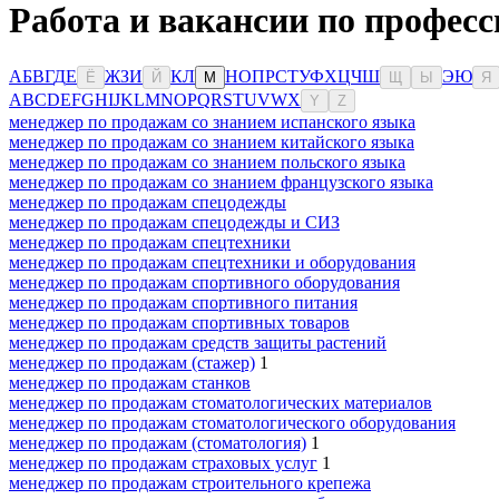
Работа и вакансии по профес
А
Б
В
Г
Д
Е
Ж
З
И
К
Л
Н
О
П
Р
С
Т
У
Ф
Х
Ц
Ч
Ш
Э
Ю
Ё
Й
М
Щ
Ы
Я
A
B
C
D
E
F
G
H
I
J
K
L
M
N
O
P
Q
R
S
T
U
V
W
X
Y
Z
менеджер по продажам со знанием испанского языка
менеджер по продажам со знанием китайского языка
менеджер по продажам со знанием польского языка
менеджер по продажам со знанием французского языка
менеджер по продажам спецодежды
менеджер по продажам спецодежды и СИЗ
менеджер по продажам спецтехники
менеджер по продажам спецтехники и оборудования
менеджер по продажам спортивного оборудования
менеджер по продажам спортивного питания
менеджер по продажам спортивных товаров
менеджер по продажам средств защиты растений
менеджер по продажам (стажер)
1
менеджер по продажам станков
менеджер по продажам стоматологических материалов
менеджер по продажам стоматологического оборудования
менеджер по продажам (стоматология)
1
менеджер по продажам страховых услуг
1
менеджер по продажам строительного крепежа