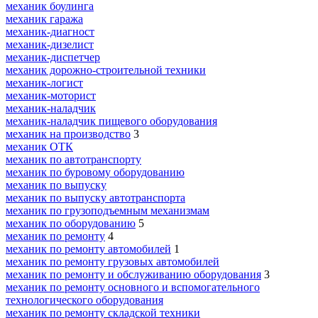
механик боулинга
механик гаража
механик-диагност
механик-дизелист
механик-диспетчер
механик дорожно-строительной техники
механик-логист
механик-моторист
механик-наладчик
механик-наладчик пищевого оборудования
механик на производство
3
механик ОТК
механик по автотранспорту
механик по буровому оборудованию
механик по выпуску
механик по выпуску автотранспорта
механик по грузоподъемным механизмам
механик по оборудованию
5
механик по ремонту
4
механик по ремонту автомобилей
1
механик по ремонту грузовых автомобилей
механик по ремонту и обслуживанию оборудования
3
механик по ремонту основного и вспомогательного
технологического оборудования
механик по ремонту складской техники