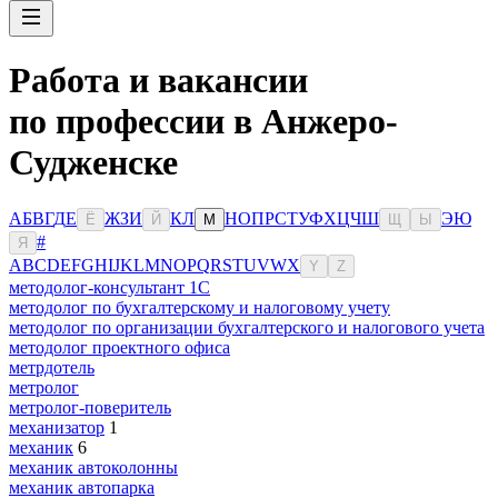
Работа и вакансии
по профессии в Анжеро-
Судженске
А
Б
В
Г
Д
Е
Ж
З
И
К
Л
Н
О
П
Р
С
Т
У
Ф
Х
Ц
Ч
Ш
Э
Ю
Ё
Й
М
Щ
Ы
#
Я
A
B
C
D
E
F
G
H
I
J
K
L
M
N
O
P
Q
R
S
T
U
V
W
X
Y
Z
методолог-консультант 1С
методолог по бухгалтерскому и налоговому учету
методолог по организации бухгалтерского и налогового учета
методолог проектного офиса
метрдотель
метролог
метролог-поверитель
механизатор
1
механик
6
механик автоколонны
механик автопарка