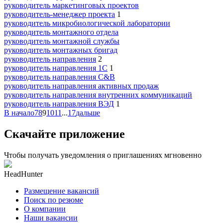
руководитель маркетинговых проектов
руководитель-менеджер проекта
1
руководитель микробиологической лаборатории
руководитель монтажного отдела
руководитель монтажной службы
руководитель монтажных бригад
руководитель направления
2
руководитель направления 1С
1
руководитель направления C&B
руководитель направления активных продаж
руководитель направления внутренних коммуникаций
руководитель направления ВЭД
1
В начало
7
8
9
10
11
...
17
дальше
Скачайте приложение
Чтобы получать уведомления о приглашениях мгновенно
HeadHunter
Размещение вакансий
Поиск по резюме
О компании
Наши вакансии