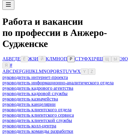
Работа и вакансии
по профессии в Анжеро-
Судженске
А
Б
В
Г
Д
Е
Ж
З
И
К
Л
М
Н
О
П
С
Т
У
Ф
Х
Ц
Ч
Ш
Э
Ю
Ё
Й
Р
Щ
Ы
#
Я
A
B
C
D
E
F
G
H
I
J
K
L
M
N
O
P
Q
R
S
T
U
V
W
X
Y
Z
руководитель интернет-проекта
руководитель информационно-аналитического отдела
руководитель кадрового агентства
руководитель кадровой службы
руководитель казначейства
руководитель канцелярии
руководитель клиентского отдела
руководитель клиентского сервиса
руководитель клиентской службы
руководитель колл-центра
руководитель команды разработки