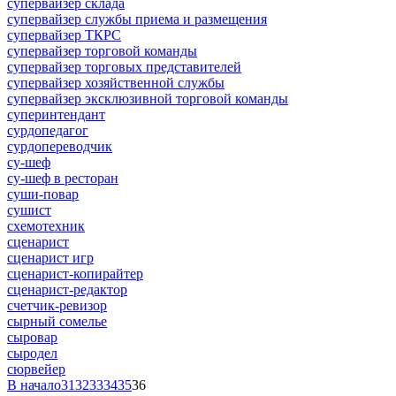
супервайзер склада
супервайзер службы приема и размещения
супервайзер ТКРС
супервайзер торговой команды
супервайзер торговых представителей
супервайзер хозяйственной службы
супервайзер эксклюзивной торговой команды
суперинтендант
сурдопедагог
сурдопереводчик
су-шеф
су-шеф в ресторан
суши-повар
сушист
схемотехник
сценарист
сценарист игр
сценарист-копирайтер
сценарист-редактор
счетчик-ревизор
сырный сомелье
сыровар
сыродел
сюрвейер
В начало
31
32
33
34
35
36