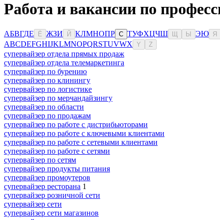
Работа и вакансии по профес
А
Б
В
Г
Д
Е
Ж
З
И
К
Л
М
Н
О
П
Р
Т
У
Ф
Х
Ц
Ч
Ш
Э
Ю
Ё
Й
С
Щ
Ы
Я
A
B
C
D
E
F
G
H
I
J
K
L
M
N
O
P
Q
R
S
T
U
V
W
X
Y
Z
супервайзер отдела прямых продаж
супервайзер отдела телемаркетинга
супервайзер по бурению
супервайзер по клинингу
супервайзер по логистике
супервайзер по мерчандайзингу
супервайзер по области
супервайзер по продажам
супервайзер по работе с дистрибьюторами
супервайзер по работе с ключевыми клиентами
супервайзер по работе с сетевыми клиентами
супервайзер по работе с сетями
супервайзер по сетям
супервайзер продукты питания
супервайзер промоутеров
супервайзер ресторана
1
супервайзер розничной сети
супервайзер сети
супервайзер сети магазинов