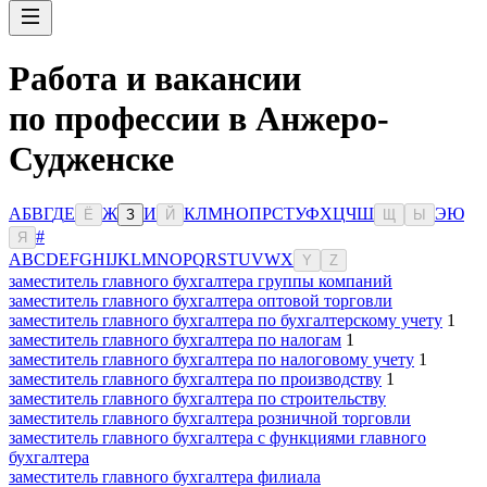
Работа и вакансии
по профессии в Анжеро-
Судженске
А
Б
В
Г
Д
Е
Ж
И
К
Л
М
Н
О
П
Р
С
Т
У
Ф
Х
Ц
Ч
Ш
Э
Ю
Ё
З
Й
Щ
Ы
#
Я
A
B
C
D
E
F
G
H
I
J
K
L
M
N
O
P
Q
R
S
T
U
V
W
X
Y
Z
заместитель главного бухгалтера группы компаний
заместитель главного бухгалтера оптовой торговли
заместитель главного бухгалтера по бухгалтерскому учету
1
заместитель главного бухгалтера по налогам
1
заместитель главного бухгалтера по налоговому учету
1
заместитель главного бухгалтера по производству
1
заместитель главного бухгалтера по строительству
заместитель главного бухгалтера розничной торговли
заместитель главного бухгалтера с функциями главного
бухгалтера
заместитель главного бухгалтера филиала