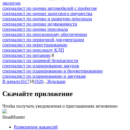
экологии
специалист по оценке автомобилей с пробегом
специалист по оценке залогового имущества
специалист по оценке и развитию персонала
специалист по оценке недвижимости
специалист по оценке персонала
специалист по пенсионному обеспечению
специалист по первичной документации
специалист по перестрахованию
специалист по персоналу КДП
специалист по питанию
8
специалист по пищевой безопасности
специалист по планированию закупок
специалист по планированию и бюджетированию
специалист по планированию и закупкам
В начало
16
17
18
19
20
...
36
дальше
Скачайте приложение
Чтобы получать уведомления о приглашениях мгновенно
HeadHunter
Размещение вакансий