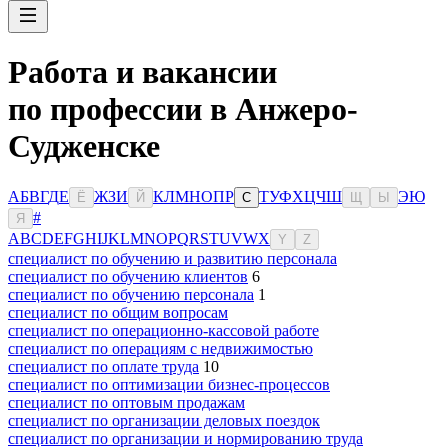
Работа и вакансии
по профессии в Анжеро-
Судженске
А
Б
В
Г
Д
Е
Ж
З
И
К
Л
М
Н
О
П
Р
Т
У
Ф
Х
Ц
Ч
Ш
Э
Ю
Ё
Й
С
Щ
Ы
#
Я
A
B
C
D
E
F
G
H
I
J
K
L
M
N
O
P
Q
R
S
T
U
V
W
X
Y
Z
специалист по обучению и развитию персонала
специалист по обучению клиентов
6
специалист по обучению персонала
1
специалист по общим вопросам
специалист по операционно-кассовой работе
специалист по операциям с недвижимостью
специалист по оплате труда
10
специалист по оптимизации бизнес-процессов
специалист по оптовым продажам
специалист по организации деловых поездок
специалист по организации и нормированию труда